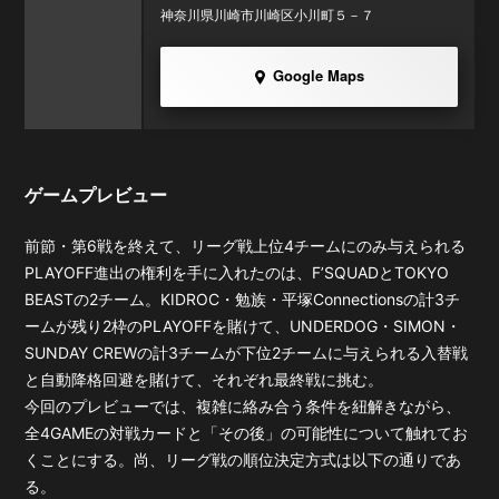
神奈川県川崎市川崎区小川町５－７
Google Maps
ゲームプレビュー
前節・第6戦を終えて、リーグ戦上位4チームにのみ与えられる
PLAYOFF進出の権利を手に入れたのは、F’SQUADとTOKYO
BEASTの2チーム。KIDROC・勉族・平塚Connectionsの計3チ
ームが残り2枠のPLAYOFFを賭けて、UNDERDOG・SIMON・
SUNDAY CREWの計3チームが下位2チームに与えられる入替戦
と自動降格回避を賭けて、それぞれ最終戦に挑む。
今回のプレビューでは、複雑に絡み合う条件を紐解きながら、
全4GAMEの対戦カードと「その後」の可能性について触れてお
くことにする。尚、リーグ戦の順位決定方式は以下の通りであ
る。