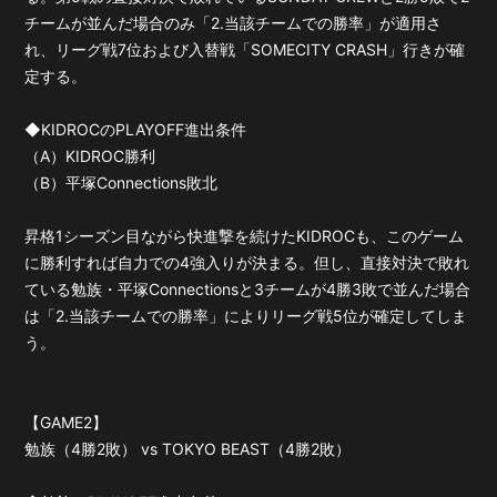
チームが並んだ場合のみ「2.当該チームでの勝率」が適用さ
れ、リーグ戦7位および入替戦「SOMECITY CRASH」行きが確
定する。
◆KIDROCのPLAYOFF進出条件
（A）KIDROC勝利
（B）平塚Connections敗北
昇格1シーズン目ながら快進撃を続けたKIDROCも、このゲーム
に勝利すれば自力での4強入りが決まる。但し、直接対決で敗れ
ている勉族・平塚Connectionsと3チームが4勝3敗で並んだ場合
は「2.当該チームでの勝率」によりリーグ戦5位が確定してしま
う。
【GAME2】
勉族（4勝2敗） vs TOKYO BEAST（4勝2敗）