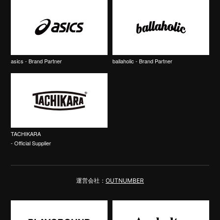
asics - Brand Partner
ballaholic - Brand Partner
TACHIKARA
- Official Supplier
運営会社：
OUTNUMBER