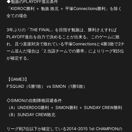
◆勉族のPLAYOFF進出条件
「KIDROC勝利 ＋ 勉族 敗北 ＋ 平塚Connections勝利」を除く
全ての場合
3年ぶりの「THE FINAL」を目指す勉族は、勝利さえすれば
PLAYOFF進出を自力で決めることが出来る。このゲームに敗
れ、且つ直接対決で敗れている平塚Connectionsと4勝3敗で2チ
ーム並んだ場合は「2.当該チームでの勝率」によりリーグ戦5位
が確定する。
【GAME3】
F’SQUAD（5勝1敗） vs SIMON（1勝5敗）
◇SIMONの自動降格回避条件
（A）UNDERDOG勝利 ＋ SIMON勝利 ＋ SUNDAY CREW勝利
（B）SUNDAY CREW敗北
リーグ戦7位以下が確定している2014-2015 1st CHAMPIONの