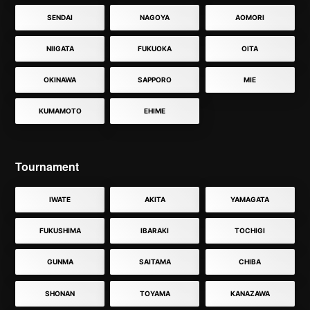
SENDAI
NAGOYA
AOMORI
NIIGATA
FUKUOKA
OITA
OKINAWA
SAPPORO
MIE
KUMAMOTO
EHIME
Tournament
IWATE
AKITA
YAMAGATA
FUKUSHIMA
IBARAKI
TOCHIGI
GUNMA
SAITAMA
CHIBA
SHONAN
TOYAMA
KANAZAWA