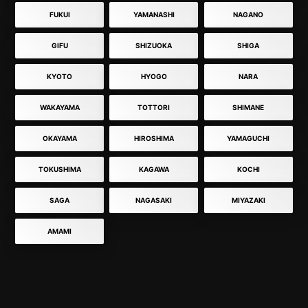
FUKUI
YAMANASHI
NAGANO
GIFU
SHIZUOKA
SHIGA
KYOTO
HYOGO
NARA
WAKAYAMA
TOTTORI
SHIMANE
OKAYAMA
HIROSHIMA
YAMAGUCHI
TOKUSHIMA
KAGAWA
KOCHI
SAGA
NAGASAKI
MIYAZAKI
AMAMI