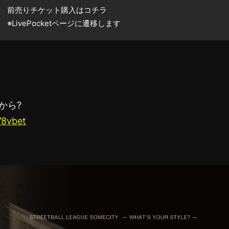
前売りチケット購入は
コチラ
※LivePocketページに遷移します
から?
e/8vbet