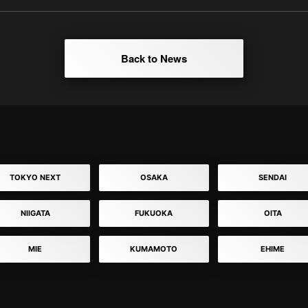
Back to News
TOKYO NEXT
OSAKA
SENDAI
NIIGATA
FUKUOKA
OITA
MIE
KUMAMOTO
EHIME