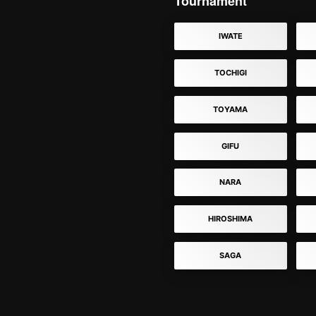
Tournament
IWATE
TOCHIGI
TOYAMA
GIFU
NARA
HIROSHIMA
SAGA