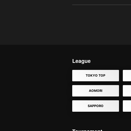
League
TOKYO TOP
AOMORI
SAPPORO