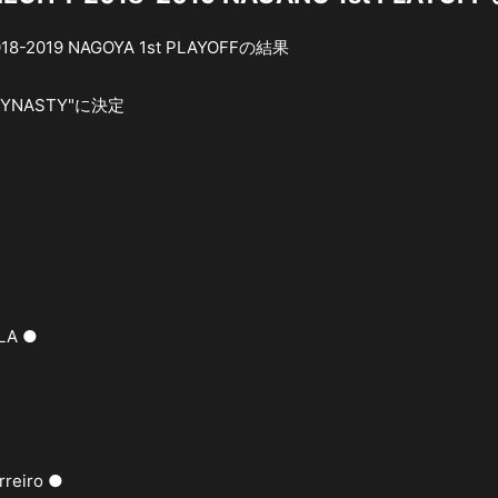
8-2019 NAGOYA 1st PLAYOFFの結果
"DYNASTY"に決定
OLA ●
rreiro ●