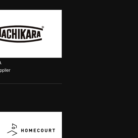
A
pplier