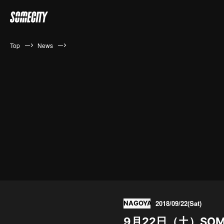
Top
News
2018/09/22(Sat)
NAGOYA
9月22日（土）SOMEC