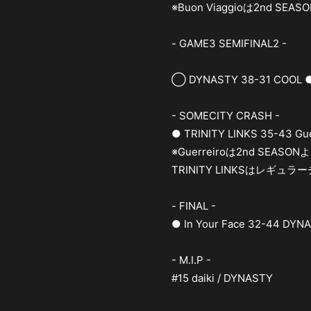
※Buon Viaggioは2nd 
- GAME3 SEMIFINAL2 -
◯ DYNASTY 38-31 COOL 
- SOMECITY CRASH -
● TRINITY LINKS 35-43 Gu
※Guerreiroは2nd SE
TRINITY LINKSはレギュ
- FINAL -
● In Your Face 32-44 DY
- M.I.P -
#15 daiki / DYNASTY