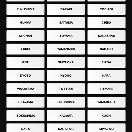
FUKUSHIMA
IBARAKI
TOCHIGI
GUNMA
SAITAMA
CHIBA
SHONAN
TOYAMA
KANAZAWA
FUKUI
YAMANASHI
NAGANO
GIFU
SHIZUOKA
SHIGA
KYOTO
HYOGO
NARA
WAKAYAMA
TOTTORI
SHIMANE
OKAYAMA
HIROSHIMA
YAMAGUCHI
TOKUSHIMA
KAGAWA
KOCHI
SAGA
NAGASAKI
MIYAZAKI