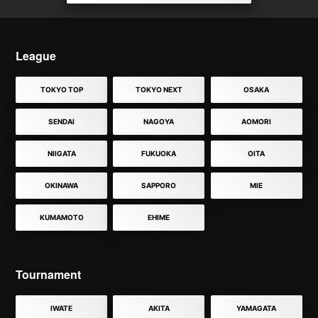
League
TOKYO TOP
TOKYO NEXT
OSAKA
SENDAI
NAGOYA
AOMORI
NIIGATA
FUKUOKA
OITA
OKINAWA
SAPPORO
MIE
KUMAMOTO
EHIME
Tournament
IWATE
AKITA
YAMAGATA