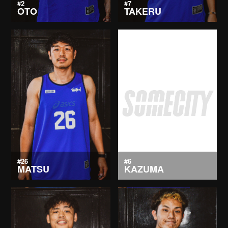
#2
#7
OTO
TAKERU
#26
#6
MATSU
KAZUMA