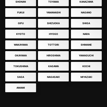
SHONAN
TOYAMA
KANAZAWA
FUKUI
YAMANASHI
NAGANO
GIFU
SHIZUOKA
SHIGA
KYOTO
HYOGO
NARA
WAKAYAMA
TOTTORI
SHIMANE
OKAYAMA
HIROSHIMA
YAMAGUCHI
TOKUSHIMA
KAGAWA
KOCHI
SAGA
NAGASAKI
MIYAZAKI
AMAMI