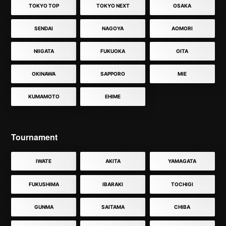
TOKYO TOP
TOKYO NEXT
OSAKA
SENDAI
NAGOYA
AOMORI
NIIGATA
FUKUOKA
OITA
OKINAWA
SAPPORO
MIE
KUMAMOTO
EHIME
Tournament
IWATE
AKITA
YAMAGATA
FUKUSHIMA
IBARAKI
TOCHIGI
GUNMA
SAITAMA
CHIBA