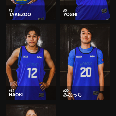
#3
#5
TAKEZOO
YOSHI
#12
#20
NAOKI
みなっち