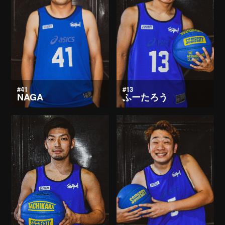
#41
#13
NAGA
ふーたろう