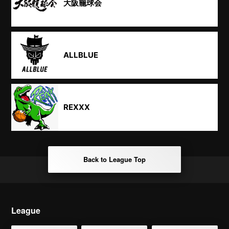
大阪籠球会
ALLBLUE
REXXX
Back to League Top
League